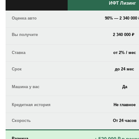
ИФТ Лизинг
ИФТ Лизинг
Оценка авто
90% — 2 340 000 
Оценка авто
90% — 2 340 000 
Вы получите
2 340 000 ₽
Вы получите
2 340 000 ₽
Ставка
от 2% / мес
Ставка
от 2% / мес
Срок
до 24 мес
Срок
до 24 мес
Машина у вас
Да
Машина у вас
Да
Кредитная история
Не главное
Кредитная история
Не главное
Скорость
От 24 часов
Скорость
От 24 часов
Разница
Разница
+ 520 000 ₽ в ваш