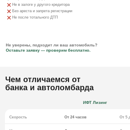
Не в залоге у другого кредитора
Без ареста и запрета регистрации
Не после тотального ДТП
Не уверены, подходит ли ваш автомобиль?
Оставьте заявку — проверим бесплатно.
Гражданство РФ
Паспорт гражданина РФ
Чем отличаемся от
Возраст от 21 до 70 лет
ПТС (бумажный или ЭПТС)
банка и автоломбарда
Физлицо, ИП, самозанятый или ООО
СТС (свидетельство о регистрации)
Справки о доходах, выписки и другие банковские
ИФТ Лизинг
Не уверены, подходит ли ваш автомобиль?
документы на первом этапе не требуются.
Оставьте заявку — проверим бесплатно.
Скорость
От 24 часов
От 5 
Не уверены, подходит ли ваш автомобиль?
Оставьте заявку — проверим бесплатно.