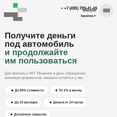
+7 (495) 789-41-49
ИФТ
Лизинг
Оставить заявку
info@ift-
leasing.ru
Получите деньги
под автомобиль
и продолжайте
им пользоваться
Для физлиц и ИП. Решение в день обращения,
минимум документов, машина остаётся у вас.
До 90% стоимости
От 2% в месяц
До 24 месяцев
Деньги от 24 часов
Досрочное закрытие