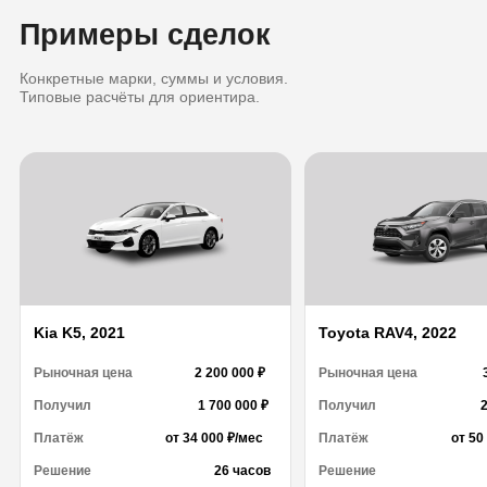
Примеры сделок
Конкретные марки, суммы и условия.
Типовые расчёты для ориентира.
Kia K5, 2021
Toyota RAV4, 2022
Kia K5, 2021
Toyota RAV4, 2022
Рыночная цена
2 200 000 ₽
Рыночная цена
Рыночная цена
2 200 000 ₽
Рыночная цена
Получил
1 700 000 ₽
Получил
2
Получил
1 700 000 ₽
Получил
2
Платёж
от 34 000 ₽/мес
Платёж
от 50
Платёж
от 34 000 ₽/мес
Платёж
от 50
Решение
26 часов
Решение
Решение
26 часов
Решение